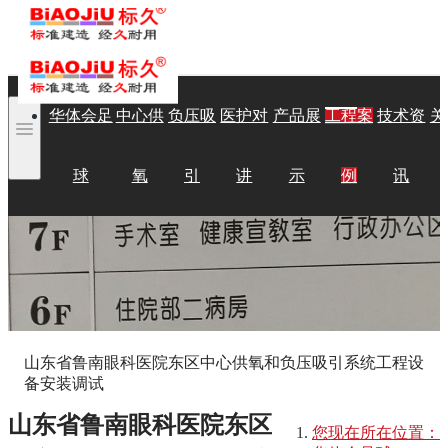
华体会足
中心供
负压吸
医护对
产品展
工程案
技术资
关
球
氧
引
讲
示
例
讯
山东省鲁南眼科医院东区中心供氧和负压吸引系统工程设
备安装调试
山东省鲁南眼科医院东区
您现在所在位置：