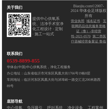
Biaojiu.com©2007-
关于我们
2024 华体会足球版权
所有
提供中心供氧系
营业执照
域名证书
互
统、洁净手术室净
联网药品信息服务资格
化工程设计 · 定制
证（鲁）-非经营
· 施工一站式
性-2021-0570
第二类医
疗器械经营备案证 鲁临
联系我们
0539-8899-855
华体会(中国)中心供氧系统，净化工程服务
办公地址：山东省临沂市河东区凤凰大街1766号19栋8层
车间地址：临沂河东区凤凰大街与沭埠岭一路交汇北200米路西
89号
底部导航
中心供氧
负压吸引
呼叫系统
净化设备
工程案例