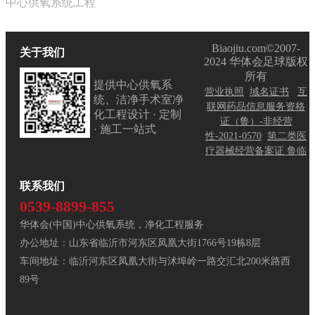
中心供氧系统工程
Biaojiu.com©2007-
关于我们
2024 华体会足球版权
所有
提供中心供氧系
营业执照
域名证书
互
统、洁净手术室净
联网药品信息服务资格
化工程设计 · 定制
证（鲁）-非经营
· 施工一站式
性-2021-0570
第二类医
疗器械经营备案证 鲁临
联系我们
0539-8899-855
华体会(中国)中心供氧系统，净化工程服务
办公地址：山东省临沂市河东区凤凰大街1766号19栋8层
车间地址：临沂河东区凤凰大街与沭埠岭一路交汇北200米路西
89号