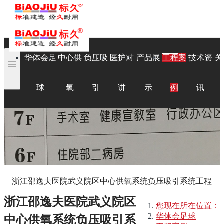
华体会足
中心供
负压吸
医护对
产品展
工程案
技术资
关
球
氧
引
讲
示
例
讯
浙江邵逸夫医院武义院区中心供氧系统负压吸引系统工程
浙江邵逸夫医院武义院区
您现在所在位置：
华体会足球
中心供氧系统负压吸引系