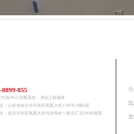
我们
底
-8899-855
中
(中国)中心供氧系统，净化工程服务
技
址：山东省临沂市河东区凤凰大街1766号19栋8层
址：临沂河东区凤凰大街与沭埠岭一路交汇北200米路西
营