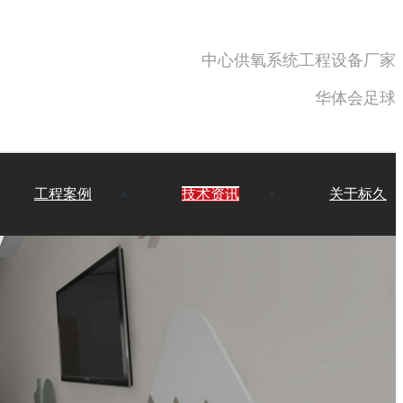
中心供氧系统工程设备厂家
华体会足球
工程案例
技术资讯
关于标久