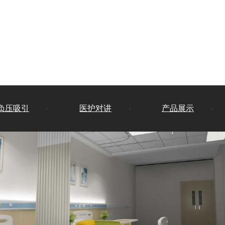
负压吸引
医护对讲
产品展示