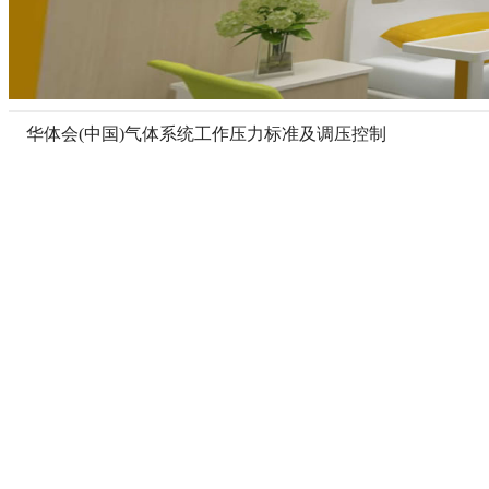
华体会(中国)气体系统工作压力标准及调压控制
技
术
资
华体会(中国)气体系统工作压力标准及
讯
2025-10-20
标久中心供氧
1858
中心供
华体会(中国)气体工程是医院基础设施的重要组成部
负压吸
学的调压装置进行精确控制和调整。