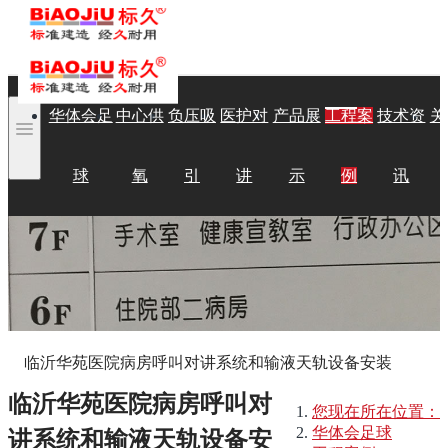
华体会足
中心供
负压吸
医护对
产品展
工程案
技术资
关
球
氧
引
讲
示
例
讯
临沂华苑医院病房呼叫对讲系统和输液天轨设备安装
临沂华苑医院病房呼叫对
您现在所在位置：
华体会足球
讲系统和输液天轨设备安