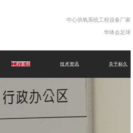
中心供氧系统工程设备厂家
华体会足球
工程案例
技术资讯
关于标久