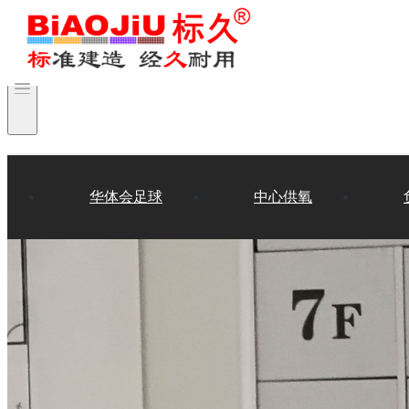
华体会足球
中心供氧