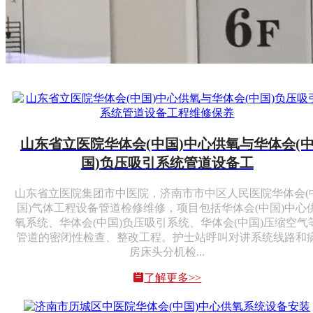
工
程
山东省立医院华体会(中国)中心供氧与华体会(
案
国)负压吸引系统管道设备工
例
山东省立医院集团市中医院，济南市市中区人民医院华体会(
国)气体工程设备管道检修维修，项目包括华体会(中国)中心
氧系统、华体会(中国)负压吸引系统、华体会(中国)压缩空气
中心供氧工程
管道的密闭性检查、整改工程。护士站呼叫对讲系统线路和
房床头分机检...
负压吸引工程
了解更多>>
医护对讲系统